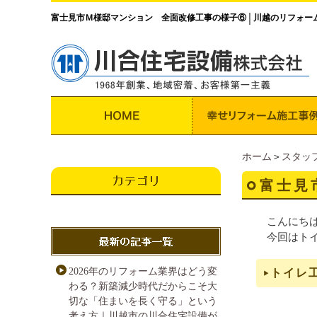
富士見市Ｍ様邸マンション 全面改修工事の様子⑥
川越のリフォー
│
ホーム
＞
スタッ
富士見
こんにち
今回はト
2026年のリフォーム業界はどう変
トイレ
わる？新築減少時代だからこそ大
切な「住まいを長く守る」という
考え方｜川越市の川合住宅設備が