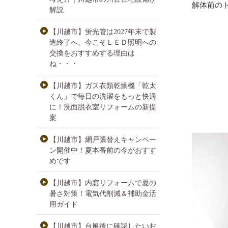
解体前の
解説
【川越市】蛍光管は2027年末で製
造終了へ。今こそＬＥＤ照明への
交換をおすすめする理由は
ね・・・
【川越市】ガス衣類乾燥機「乾太
くん」で毎日の洗濯をもっと快適
に！洗面脱衣室リフォームの新提
案
【川越市】網戸張替えキャンペー
ン開催中！夏本番前の今がおすす
めです
【川越市】内窓リフォームで夏の
暑さ対策！電気代削減＆補助金活
用ガイド
【川越市】台風後に確認したいお