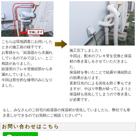
こちらは現地調査にお伺いした
ときの施工前の様子です。
施工完了しました！
お客様から「給湯器から水漏れ
今回は、配水のフレキ管を交換と保温
しているのでみてほしい」とご
材の巻き直しをさせていただきまし
相談がありました。
た。
給湯管のフレキ管接続部から水
保温材を巻いたことで結露や凍結防止
漏れしていました。
の効果があります。
今回は部分的な修理のみになり
直射日光のによる劣化を防ぐ事もでき
ました。
ますが、やはり年数が経ってしまうと
保温材も劣化してしまうので巻き直し
が必要です。
もし、みなさんのご自宅の給湯器の保温材が劣化していましたら、弊社でも巻
き直しができるのでお気軽にご相談ください(^^♪
お問い合わせはこちら