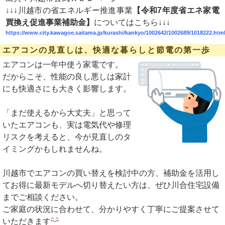
↓↓↓
川越市の省エネルギー推進事業
【
令和7年度省エネ家電
買換え促進事業補助金
】
についてはこちら↓
↓
↓
https://www.city.kawagoe.saitama.jp/kurashi/kankyo/1002642/1002689/1018222.htm
エアコンの見直しは、快適な暮らしと節電の第一歩
エアコンは一年中使う家電です。
だからこそ、性能の良し悪しは家計
にも快適さにも大きく影響します。
「まだ使えるから大丈夫」と思って
いたエアコンも、実は電気代や修理
リスクを考えると、今が見直しのタ
イミングかもしれませんね。
川越市でエアコンの買い替えを検討中の方、補助金を活用し
てお得に最新モデルへ切り替えたい方は、ぜひ川合住宅設備
までご相談ください。
ご家庭の状況に合わせて、分かりやすく丁寧にご提案させて
いただきます